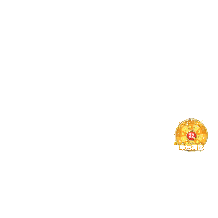
员，他们带来了新的活力和竞争氛围。久保建英认
为，新老结合将使球队更加平衡，有助于形成更强大
的整体实力。在这样的环境下，每位球员都能激发出
更大的潜能，从而共同为胜利而奋斗。
最后，久保建英还强调了团队凝聚力的重要性。他认
为，一个团结一致、充满斗志的团队才能够克服困
难，实现目标。在备战期间，他常常鼓励队友们保持
积极向上的态度，共同面对挑战，将士气调动到最高
点，以迎接即将到来的赛事。
3、备战与心态调整
进入世界杯前夕，如何做好充分准备显得尤为重要。
久保建英表示，在这段时间内，他会专注于体能训练