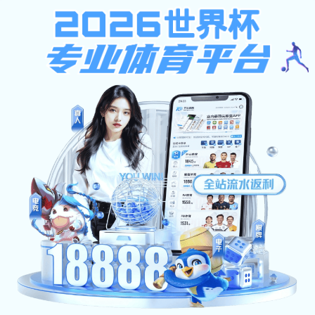
立即注册
hth网站登录入口
带您畅享全
球体育盛事
专业平台，数据精准，
高清直播
覆盖热门体育项
目。
聚焦足球、篮球、电竞等赛事，
每日内容实时更
新
。
极速访问
下载APP