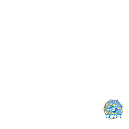
被认为是一项长远投资。他如果加盟，将大幅提升球
队整体防守水平，并且有助于提高球队在国内外赛事
中的竞争力。同时，此次引援也体现了尤文图斯想要
重新崛起为意甲霸主的一种决心。
尽管如此，引进奥布拉克并非易事。根据消息来源，
他与马竞之间还有合同关系，这意味着尤文图斯需要
支付一笔可观的转会费。此外，还需考虑到球员个人
意愿等多方面因素。因此，即使尤文对此非常感兴
趣，但实际操作难度依然存在。
3、两队转会策略分析
面对当前复杂多变的足球市场，各大俱乐部都开始重
新审视自己的转会策略。在这样的背景下，马竞与尤