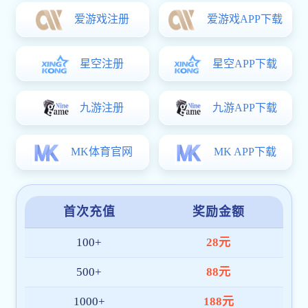
费用尤文图斯也对奥布拉克表
示兴趣
2026-07-08 23:09
0 次阅读
首页
/
体育看点
本文围绕马德里竞技（马竞）对冈萨雷斯的买断意图
以及尤文图斯对奥布拉克的兴趣展开讨论。首先，文
章分析了马竞希望买断冈萨雷斯但寻求降低费用的背
景，包括球队目前的财政状况和球员表现。接着，探
讨了尤文图斯对奥布拉克的兴趣及其可能带来的影
响。此外，文章还将讨论两支球队在转会市场中的策
略，以及这种转会动态如何影响西甲和意甲联赛的格