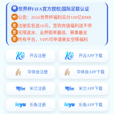
马竞欲买断冈萨雷斯但求降低