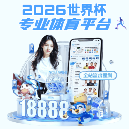
立即注册
hth网站登录入口
带您畅享全
球体育盛事
专业平台，数据精准，
高清直播
覆盖热门体育项
目。
聚焦足球、篮球、电竞等赛事，
每日内容实时更
新
。
极速访问
下载APP