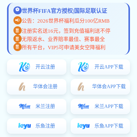
互动社区
聚集热爱体育的用户群体，共享观点与激情。
数据洞察
全维度数据支持，辅助理解赛事走势。