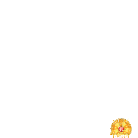
修复后台切换后偶发响应异常问题。
v6.0.0 · 2025年3月8日
主界面全新设计，内容结构更清晰。
新增“赛事看板”，赛事趋势一目了然。
个人中心模块整合优化。
夜间模式自动切换更智能。
支持中英马多语言界面。
2024
v5.8.4 · 2024年11月20日
等级体系上线，解锁个性特权。
每日任务系统启用，提升用户活跃。
签到功能优化，内容更有趣。