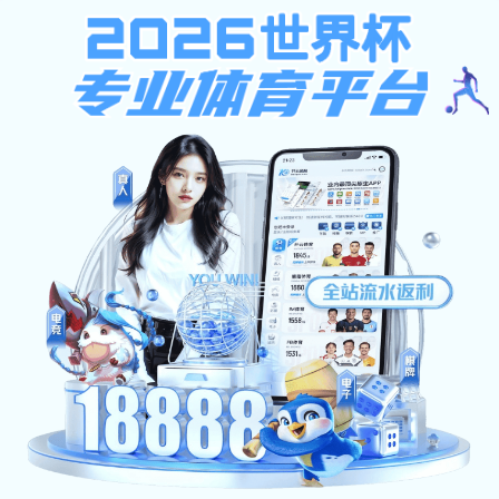
立即注册
hth网站登录入口
带您畅享全
球体育盛事
专业平台，数据精准，
高清直播
覆盖热门体育项
目。
聚焦足球、篮球、电竞等赛事，
每日内容实时更
新
。
极速访问
下载APP