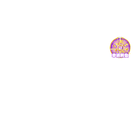
电竞频道
热门电竞赛事全覆盖，支持边看边聊功能，打造专属电竞
内容互动专区。
赛事专题
整合重要赛事专题页、球队档案与图文集锦，适合深入了
解比赛背景与阵容走势。