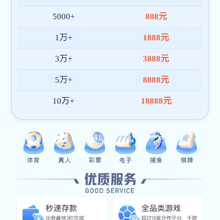
平台安全稳定
架构采用多节点部署与智能容错机制，全面提升hth官
方网页入口-hth(中国)的访问速度与数据完整性，支持
多设备并发操作。
全球化运营体系
支持多语言界面及本地支付系统，服务覆盖东南亚、欧
美等区域，打造更贴近用户需求的本地化体验。
7x24小时服务支持
专业客服团队全年在线，提供实时响应的技术支持与使
用指导，保障平台使用无后顾之忧。
多维安全防御模型