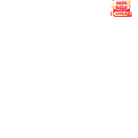
hth网站登录入口 每次更新都基于用户反馈持续优化，确保
使用体验不断升级。
v6.3.0
发布于 2025年10月
多设备同步机制上线，账号数据无缝切换。
推荐逻辑升级，提升用户内容匹配准确度。
新增教学专区，图文视频助力新手快速上手。
v6.2.0